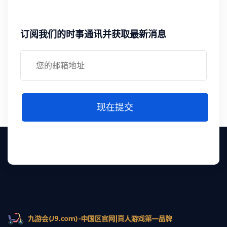
订阅我们的时事通讯并获取最新消息
现在提交