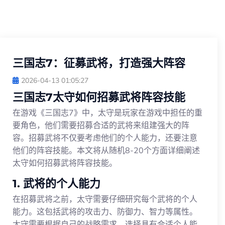
三国志7：征募武将，打造强大阵容
2026-04-13 01:05:27
三国志7太守如何招募武将阵容技能
在游戏《三国志7》中，太守是玩家在游戏中担任的重
要角色，他们需要招募合适的武将来组建强大的阵
容。招募武将不仅要考虑他们的个人能力，还要注意
他们的阵容技能。本文将从随机8-20个方面详细阐述
太守如何招募武将阵容技能。
1. 武将的个人能力
在招募武将之前，太守需要仔细研究每个武将的个人
能力。这包括武将的攻击力、防御力、智力等属性。
太守需要根据自己的战略需求，选择具有合适个人能