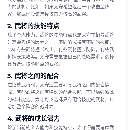
力的武将。比如，如果太守希望组建一个攻击型阵
容，那么他应该选择攻击力较高的武将。
2. 武将的技能特点
除了个人能力，武将的技能特点也是太守在招募武将
时需要考虑的因素之一。不同的武将有不同的技能，
比如有些武将擅长攻击，有些武将擅长防御，有些武
将擅长策略等。太守需要根据自己的战略需求，选择
具有合适技能特点的武将。
3. 武将之间的配合
在招募武将时，太守还需要考虑武将之间的配合情
况。有些武将之间有特殊的配合技能，可以增强彼此
的战斗能力。太守可以选择具有配合技能的武将，以
增加整个阵容的战斗力。
4. 武将的成长潜力
除了当前的个人能力和技能特点，太守还需要考虑武