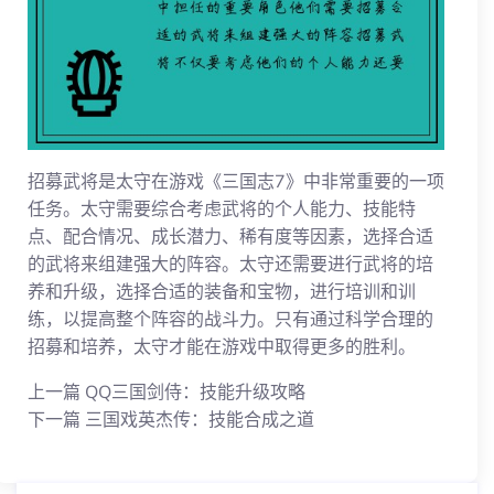
招募武将是太守在游戏《三国志7》中非常重要的一项
任务。太守需要综合考虑武将的个人能力、技能特
点、配合情况、成长潜力、稀有度等因素，选择合适
的武将来组建强大的阵容。太守还需要进行武将的培
养和升级，选择合适的装备和宝物，进行培训和训
练，以提高整个阵容的战斗力。只有通过科学合理的
招募和培养，太守才能在游戏中取得更多的胜利。
上一篇
QQ三国剑侍：技能升级攻略
下一篇
三国戏英杰传：技能合成之道