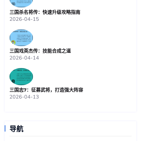
三国杀名将传：快速升级攻略指南
2026-04-15
三国戏英杰传：技能合成之道
2026-04-14
三国志7：征募武将，打造强大阵容
2026-04-13
导航