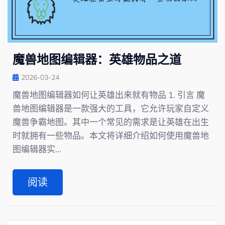
魔兽地图编辑器：英雄物品之道
2026-03-24
魔兽地图编辑器如何让英雄出来就有物品 1. 引言 魔
兽地图编辑器是一款强大的工具，它允许玩家自定义
魔兽争霸地图。其中一个常见的需求是让英雄在出生
时就拥有一些物品。本文将详细介绍如何使用魔兽地
图编辑器实...
阅读