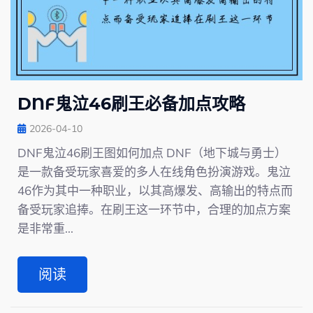
DNF鬼泣46刷王必备加点攻略
2026-04-10
DNF鬼泣46刷王图如何加点 DNF（地下城与勇士）
是一款备受玩家喜爱的多人在线角色扮演游戏。鬼泣
46作为其中一种职业，以其高爆发、高输出的特点而
备受玩家追捧。在刷王这一环节中，合理的加点方案
是非常重...
阅读