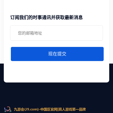
订阅我们的时事通讯并获取最新消息
现在提交