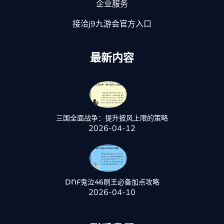
企业服务
接洽j9九游会官方入口
最新内容
三国全面战争：提升披风上限的策略
2026-04-12
DNF鬼泣46刷王必备加点攻略
2026-04-10