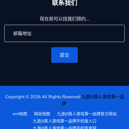
联系我们
现在就可以找我们预约...
提交
Copyright © 2026 All Rights Reserved
九游j9真人游戏第一品
牌
.
xml地图
网站地图
九游j9真人游戏第一品牌官方网站
九游j9真人游戏第一品牌手机版入口
九游j9真人游戏第一品牌手机版官网