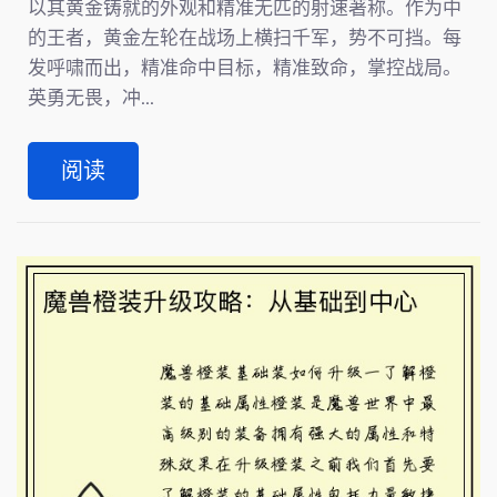
以其黄金铸就的外观和精准无匹的射速著称。作为中
的王者，黄金左轮在战场上横扫千军，势不可挡。每
发呼啸而出，精准命中目标，精准致命，掌控战局。
英勇无畏，冲...
阅读