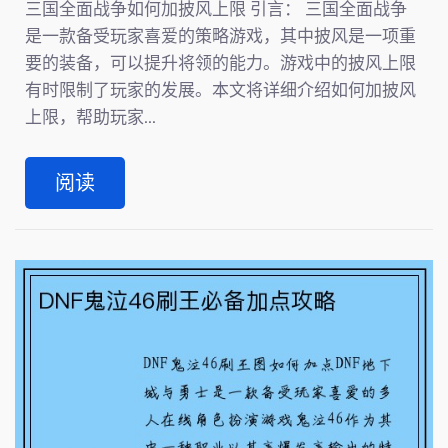
三国全面战争如何加披风上限 引言： 三国全面战争
是一款备受玩家喜爱的策略游戏，其中披风是一项重
要的装备，可以提升将领的能力。游戏中的披风上限
有时限制了玩家的发展。本文将详细介绍如何加披风
上限，帮助玩家...
阅读